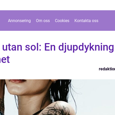
Annonsering
Om oss
Cookies
Kontakta oss
utan sol: En djupdykning 
net
redaktio