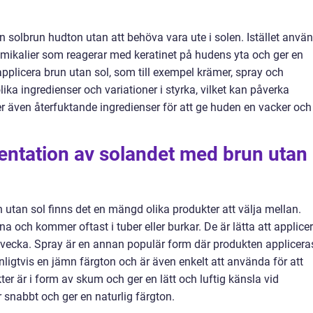
en solbrun hudton utan att behöva vara ute i solen. Istället anvä
emikalier som reagerar med keratinet på hudens yta och ger en
 applicera brun utan sol, som till exempel krämer, spray och
ka ingredienser och variationer i styrka, vilket kan påverka
er även återfuktande ingredienser för att ge huden en vacker och
entation av solandet med brun utan
 utan sol finns det en mängd olika produkter att välja mellan.
a och kommer oftast i tuber eller burkar. De är lätta att applice
n vecka. Spray är en annan populär form där produkten applicera
ligtvis en jämn färgton och är även enkelt att använda för att
r är i form av skum och ger en lätt och luftig känsla vid
 snabbt och ger en naturlig färgton.