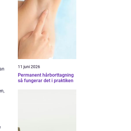
11 juni 2026
kan
Permanent hårborttagning
så fungerar det i praktiken
en,
e