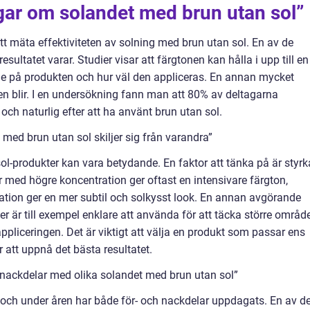
gar om solandet med brun utan sol”
att mäta effektiviteten av solning med brun utan sol. En av de
sultatet varar. Studier visar att färgtonen kan hålla i upp till en
de på produkten och hur väl den appliceras. En annan mycket
en blir. I en undersökning fann man att 80% av deltagarna
och naturlig efter att ha använt brun utan sol.
med brun utan sol skiljer sig från varandra”
ol-produkter kan vara betydande. En faktor att tänka på är styr
 med högre koncentration ger oftast en intensivare färgton,
tion ger en mer subtil och solkysst look. En annan avgörande
r är till exempel enklare att använda för att täcka större områd
pliceringen. Det är viktigt att välja en produkt som passar ens
 att uppnå det bästa resultatet.
 nackdelar med olika solandet med brun utan sol”
r och under åren har både för- och nackdelar uppdagats. En av d