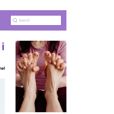
i
nel