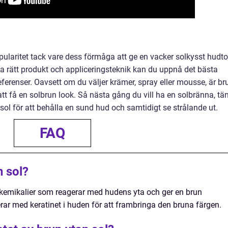
pularitet tack vare dess förmåga att ge en vacker solkysst hudt
ja rätt produkt och appliceringsteknik kan du uppnå det bästa
eferenser. Oavsett om du väljer krämer, spray eller mousse, är br
att få en solbrun look. Så nästa gång du vill ha en solbränna, tä
ol för att behålla en sund hud och samtidigt se strålande ut.
FAQ
n sol?
 kemikalier som reagerar med hudens yta och ger en brun
rar med keratinet i huden för att frambringa den bruna färgen.