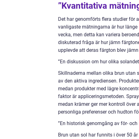
”Kvantitativa mätnin
Det har genomförts flera studier för 
vanligaste mätningarna är hur länge re
vecka, men detta kan variera beroen
diskuterad fråga är hur jämn färgton
upplevde att deras färgton blev jämn 
”En diskussion om hur olika solandet 
Skillnaderna mellan olika brun utan s
av den aktiva ingrediensen. Produkter
medan produkter med lägre koncentra
faktor är appliceringsmetoden. Spraye
medan krämer ger mer kontroll över ap
personliga preferenser och hudton för
”En historisk genomgång av för- och
Brun utan sol har funnits i över 50 å