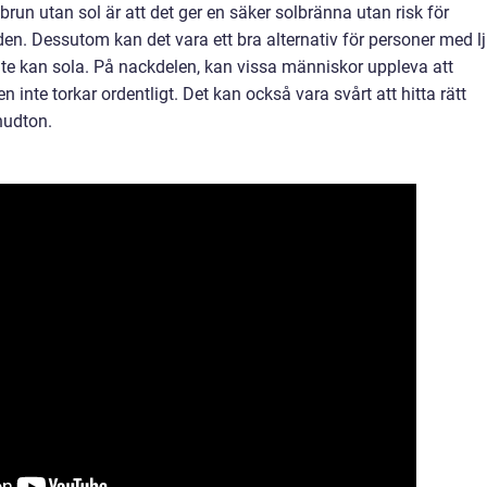
un utan sol är att det ger en säker solbränna utan risk för
den. Dessutom kan det vara ett bra alternativ för personer med l
nte kan sola. På nackdelen, kan vissa människor uppleva att
n inte torkar ordentligt. Det kan också vara svårt att hitta rätt
hudton.