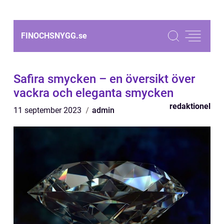
FINOCHSNYGG.
se
Safira smycken – en översikt över
vackra och eleganta smycken
redaktionel
11 september 2023
admin