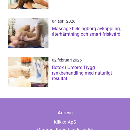
04 april 2026
Massage helsingborg avkoppling,
återhämtning och smart friskvård
02 februari 2026
Botox i Örebro: Trygg
rynkbehandling med naturligt
resultat
Adress