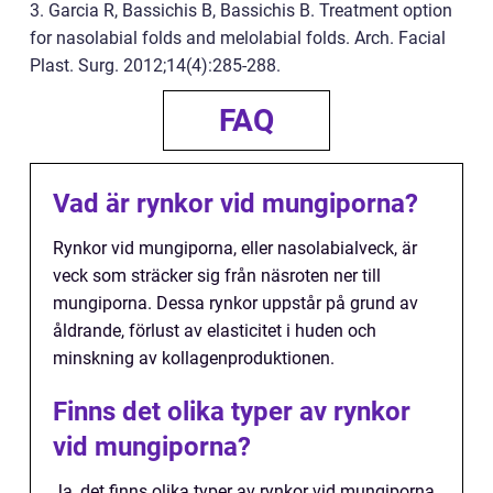
3. Garcia R, Bassichis B, Bassichis B. Treatment option
for nasolabial folds and melolabial folds. Arch. Facial
Plast. Surg. 2012;14(4):285-288.
FAQ
Vad är rynkor vid mungiporna?
Rynkor vid mungiporna, eller nasolabialveck, är
veck som sträcker sig från näsroten ner till
mungiporna. Dessa rynkor uppstår på grund av
åldrande, förlust av elasticitet i huden och
minskning av kollagenproduktionen.
Finns det olika typer av rynkor
vid mungiporna?
Ja, det finns olika typer av rynkor vid mungiporna.