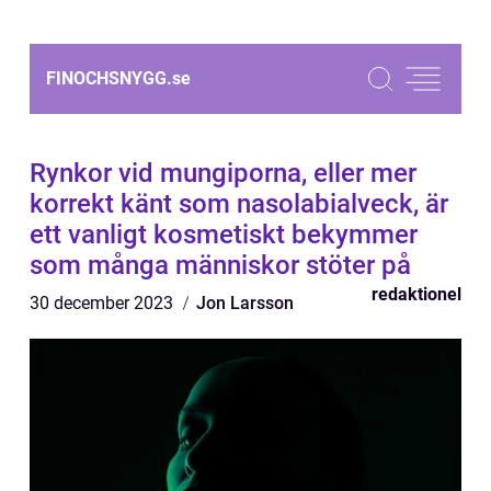
FINOCHSNYGG.
se
Rynkor vid mungiporna, eller mer
korrekt känt som nasolabialveck, är
ett vanligt kosmetiskt bekymmer
som många människor stöter på
redaktionel
30 december 2023
Jon Larsson