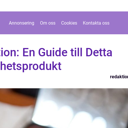
Annonsering
Om oss
Cookies
Kontakta oss
on: En Guide till Detta
hetsprodukt
redaktio