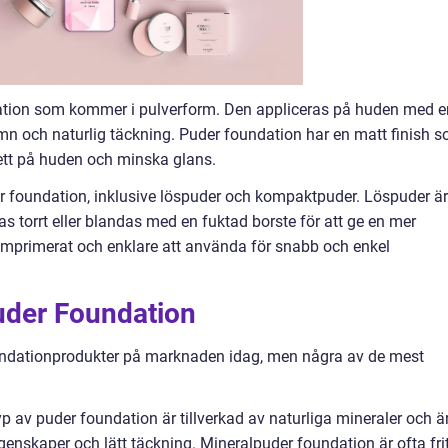
dation som kommer i pulverform. Den appliceras på huden med e
ämn och naturlig täckning. Puder foundation har en matt finish 
 fett på huden och minska glans.
er foundation, inklusive löspuder och kompaktpuder. Löspuder är
as torrt eller blandas med en fuktad borste för att ge en mer
mprimerat och enklare att använda för snabb och enkel
uder Foundation
foundationprodukter på marknaden idag, men några av de mest
 av puder foundation är tillverkad av naturliga mineraler och ä
enskaper och lätt täckning. Mineralpuder foundation är ofta frit