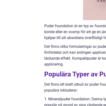
Puder foundation är en typ av foun
borste eller en svamp för att ge en j
hjälper till att absorbera överflödigt
Det finns olika formuleringar av pud
finfördelat och kan antingen applicer
täckande effekt. Kompaktpuder är ko
applicering.
Populära Typer av P
Det finns ett brett utbud av puder 
populära inkluderar:
1. Mineralpuder foundation: Denna typ
populär på grund av sina vårdande eg