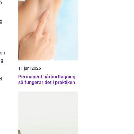
a
ig
ion
ig
11 juni 2026
Permanent hårborttagning
et
så fungerar det i praktiken