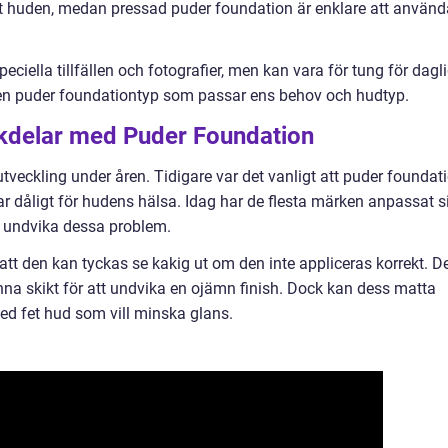
t huden, medan pressad puder foundation är enklare att använd
eciella tillfällen och fotografier, men kan vara för tung för dagl
 den puder foundationtyp som passar ens behov och hudtyp.
ckdelar med Puder Foundation
veckling under åren. Tidigare var det vanligt att puder foundat
ar dåligt för hudens hälsa. Idag har de flesta märken anpassat s
tt undvika dessa problem.
tt den kan tyckas se kakig ut om den inte appliceras korrekt. D
tunna skikt för att undvika en ojämn finish. Dock kan dess matta
med fet hud som vill minska glans.