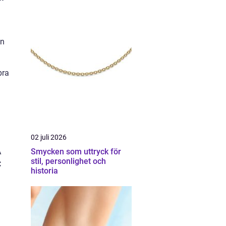
en
bra
02 juli 2026
A
Smycken som uttryck för
stil, personlighet och
C
historia