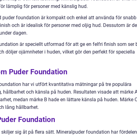
för lämplig för personer med känslig hud.
d puder foundation är kompakt och enkel att använda för snabb
inish och är idealisk för personer med oljig hud. Dessutom är d
p under dagen.
dation är speciellt utformad för att ge en felfri finish som ser 
ch döljer ojämnheter i huden, vilket gör den perfekt för speciella
 om Puder Foundation
foundation har vi utfört kvantitativa mätningar på tre populära
g, hållbarhet och känsla på huden. Resultaten visade att märke 
barhet, medan märke B hade en lättare känsla på huden. Märke 
h lång hållbarhet.
 Puder Foundation
skiljer sig åt på flera sätt. Mineralpuder foundation har fördelen