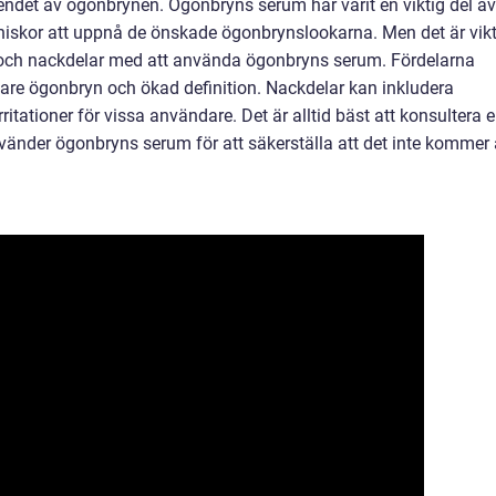
eendet av ögonbrynen. Ögonbryns serum har varit en viktig del av
niskor att uppnå de önskade ögonbrynslookarna. Men det är vikt
 och nackdelar med att använda ögonbryns serum. Fördelarna
ligare ögonbryn och ökad definition. Nackdelar kan inkludera
irritationer för vissa användare. Det är alltid bäst att konsultera 
vänder ögonbryns serum för att säkerställa att det inte kommer 