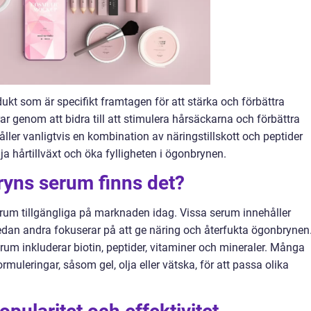
t som är specifikt framtagen för att stärka och förbättra
r genom att bidra till att stimulera hårsäckarna och förbättra
åller vanligtvis en kombination av näringstillskott och peptider
a hårtillväxt och öka fylligheten i ögonbrynen.
ryns serum finns det?
erum tillgängliga på marknaden idag. Vissa serum innehåller
edan andra fokuserar på att ge näring och återfukta ögonbrynen
rum inkluderar biotin, peptider, vitaminer och mineraler. Många
muleringar, såsom gel, olja eller vätska, för att passa olika