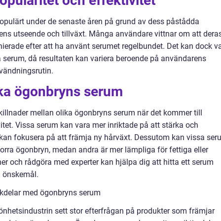
ularitet och effektivitet
populärt under de senaste åren på grund av dess påstådda
ynens utseende och tillväxt. Många användare vittnar om att dera
inierade efter att ha använt serumet regelbundet. Det kan dock v
ika serum, då resultaten kan variera beroende på användarens
användningsrutin.
lika ögonbryns serum
s skillnader mellan olika ögonbryns serum när det kommer till
vitet. Vissa serum kan vara mer inriktade på att stärka och
a kan fokusera på att främja ny hårväxt. Dessutom kan vissa se
rra ögonbryn, medan andra är mer lämpliga för fettiga eller
er och rådgöra med experter kan hjälpa dig att hitta ett serum
h önskemål.
ckdelar med ögonbryns serum
nhetsindustrin sett stor efterfrågan på produkter som främjar