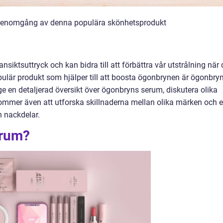
genomgång av denna populära skönhetsprodukt
ansiktsuttryck och kan bidra till att förbättra vår utstrålning när 
pulär produkt som hjälper till att boosta ögonbrynen är ögonbry
ge en detaljerad översikt över ögonbryns serum, diskutera olika
 kommer även att utforska skillnaderna mellan olika märken och 
h nackdelar.
erum?