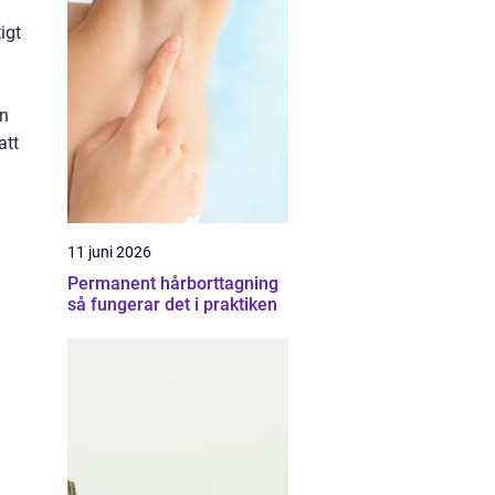
igt
en
att
11 juni 2026
Permanent hårborttagning
så fungerar det i praktiken