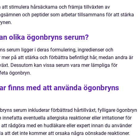
tt stimulera hårsäckarna och främja tillväxten av
ngsämnen och peptider som arbetar tillsammans för att stärka
rynen.
lan olika ögonbryns serum?
ns serum ligger i deras formulering, ingredienser och
 mer på att stärka och förbättra befintligt hår, medan andra är
rväxt. Dessutom kan vissa serum vara mer lämpliga för
 feta ögonbryn.
lar finns med att använda ögonbryns
yns serum inkluderar förbättrad hårtillväxt, fylligare ögonbryn
innefatta eventuella allergiska reaktioner eller irritationer för
t att rådgöra med en hudläkare eller expert innan du använder
la att det inte kommer att orsaka några oönskade reaktioner.