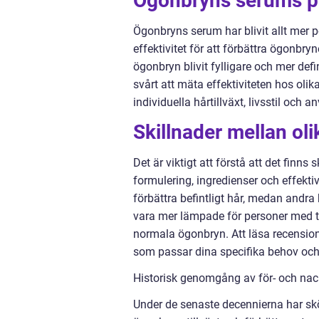
Ögonbryns serums pop
Ögonbryns serum har blivit allt mer 
effektivitet för att förbättra ögonbr
ögonbryn blivit fylligare och mer def
svårt att mäta effektiviteten hos ol
individuella hårtillväxt, livsstil och 
Skillnader mellan o
Det är viktigt att förstå att det finn
formulering, ingredienser och effekti
förbättra befintligt hår, medan andr
vara mer lämpade för personer med to
normala ögonbryn. Att läsa recension
som passar dina specifika behov oc
Historisk genomgång av för- och na
Under de senaste decennierna har skö