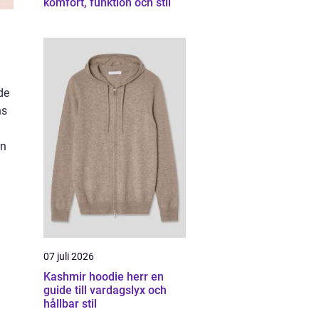
komfort, funktion och stil
de
ns
en
07 juli 2026
Kashmir hoodie herr en
guide till vardagslyx och
hållbar stil