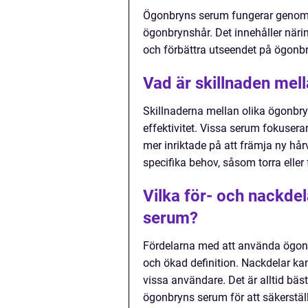
Ögonbryns serum fungerar genom a
ögonbrynshår. Det innehåller näri
och förbättra utseendet på ögonb
Vad är skillnaden mel
Skillnaderna mellan olika ögonbry
effektivitet. Vissa serum fokuserar
mer inriktade på att främja ny hå
specifika behov, såsom torra eller
Vilka för- och nackde
serum?
Fördelarna med att använda ögonbr
och ökad definition. Nackdelar kan 
vissa användare. Det är alltid bäs
ögonbryns serum för att säkerstäl