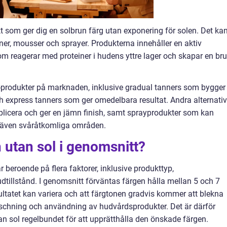
t som ger dig en solbrun färg utan exponering för solen. Det ka
oner, mousser och sprayer. Produkterna innehåller en aktiv
om reagerar med proteiner i hudens yttre lager och skapar en br
ol-produkter på marknaden, inklusive gradual tanners som bygger
ch express tanners som ger omedelbara resultat. Andra alternativ
pplicera och ger en jämn finish, samt sprayprodukter som kan
 även svåråtkomliga områden.
n utan sol i genomsnitt?
r beroende på flera faktorer, inklusive produkttyp,
dtillstånd. I genomsnitt förväntas färgen hålla mellan 5 och 7
esultatet kan variera och att färgtonen gradvis kommer att blekna
uschning och användning av hudvårdsprodukter. Det är därför
n sol regelbundet för att upprätthålla den önskade färgen.