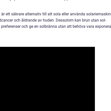
är ett säkrare alternativ till att sola eller använda solariemaskin
dcancer och åldrande av huden. Dessutom kan brun utan sol-
a preferenser och ge en solbränna utan att behöva vara exponer