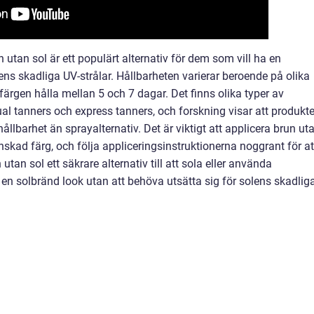
utan sol är ett populärt alternativ för dem som vill ha en
lens skadliga UV-strålar. Hållbarheten varierar beroende på olika
färgen hålla mellan 5 och 7 dagar. Det finns olika typer av
dual tanners och express tanners, och forskning visar att produkte
llbarhet än sprayalternativ. Det är viktigt att applicera brun ut
nskad färg, och följa appliceringsinstruktionerna noggrant för at
tan sol ett säkrare alternativ till att sola eller använda
l en solbränd look utan att behöva utsätta sig för solens skadlig