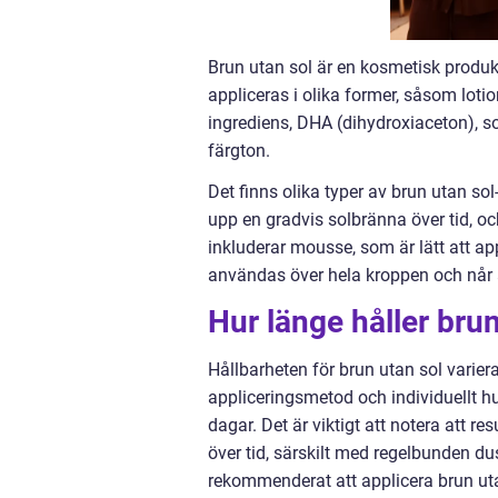
Brun utan sol är en kosmetisk produk
appliceras i olika former, såsom loti
ingrediens, DHA (dihydroxiaceton), s
färgton.
Det finns olika typer av brun utan s
upp en gradvis solbränna över tid, o
inkluderar mousse, som är lätt att a
användas över hela kroppen och når
Hur länge håller bru
Hållbarheten för brun utan sol variera
appliceringsmetod och individuellt hu
dagar. Det är viktigt att notera att r
över tid, särskilt med regelbunden d
rekommenderat att applicera brun uta