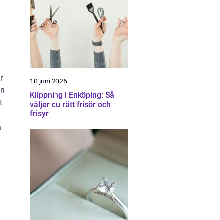
r
10 juni 2026
an
Klippning i Enköping: Så
t
väljer du rätt frisör och
frisyr
a