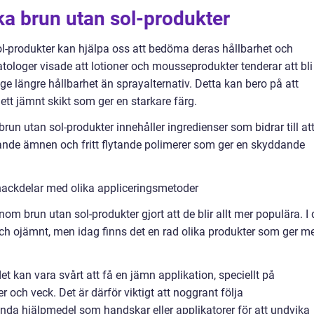
ika brun utan sol-produkter
l-produkter kan hjälpa oss att bedöma deras hållbarhet och
atologer visade att lotioner och mousseprodukter tenderar att bli
 längre hållbarhet än sprayalternativ. Detta kan bero på att
ett jämnt skikt som ger en starkare färg.
 brun utan sol-produkter innehåller ingredienser som bidrar till at
ande ämnen och fritt flytande polimerer som ger en skyddande
nackdelar med olika appliceringsmetoder
m brun utan sol-produkter gjort att de blir allt mer populära. I 
t och ojämnt, men idag finns det en rad olika produkter som ger m
et kan vara svårt att få en jämn applikation, speciellt på
 och veck. Det är därför viktigt att noggrant följa
nda hjälpmedel som handskar eller applikatorer för att undvika