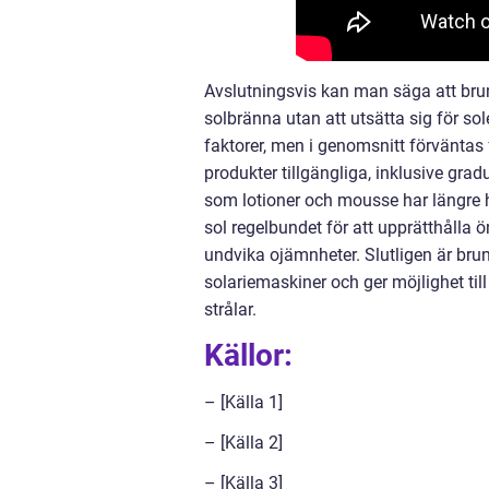
Avslutningsvis kan man säga att brun 
solbränna utan att utsätta sig för so
faktorer, men i genomsnitt förväntas 
produkter tillgängliga, inklusive gra
som lotioner och mousse har längre hå
sol regelbundet för att upprätthålla ö
undvika ojämnheter. Slutligen är brun u
solariemaskiner och ger möjlighet til
strålar.
Källor:
– [Källa 1]
– [Källa 2]
– [Källa 3]