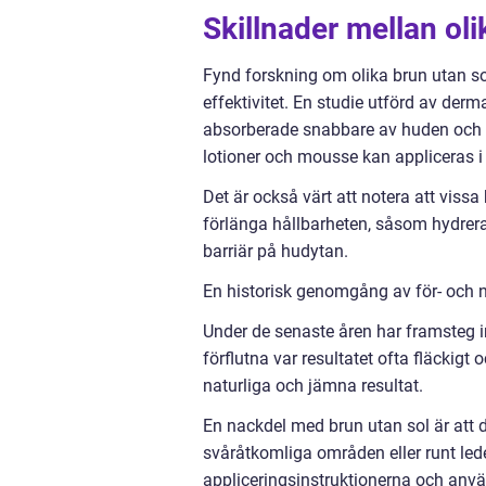
Skillnader mellan ol
Fynd forskning om olika brun utan so
effektivitet. En studie utförd av derm
absorberade snabbare av huden och ge
lotioner och mousse kan appliceras i 
Det är också värt att notera att vissa
förlänga hållbarheten, såsom hydrer
barriär på hudytan.
En historisk genomgång av för- och 
Under de senaste åren har framsteg ino
förflutna var resultatet ofta fläckig
naturliga och jämna resultat.
En nackdel med brun utan sol är att d
svåråtkomliga områden eller runt leder
appliceringsinstruktionerna och anvä