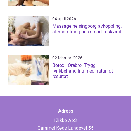
04 april 2026
Massage helsingborg avkoppling,
återhämtning och smart friskvård
02 februari 2026
Botox i Örebro: Trygg
rynkbehandling med naturligt
resultat
Adress