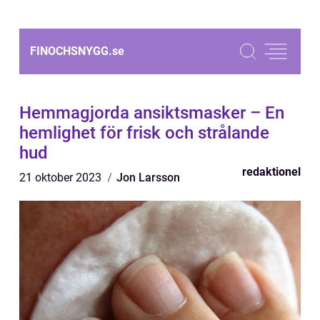
FINOCHSNYGG.
se
Hemmagjorda ansiktsmasker – En
hemlighet för frisk och strålande
hud
redaktionel
21 oktober 2023
Jon Larsson