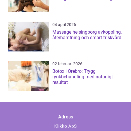
04 april 2026
Massage helsingborg avkoppling,
återhämtning och smart friskvård
02 februari 2026
Botox i Örebro: Trygg
rynkbehandling med naturligt
resultat
Adress