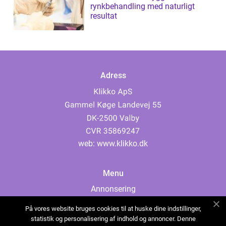
rynkbehandling med naturligt
resultat
Adress
web:
www.klikko.dk
Menu
Annonsering
Om oss
På vores website bruges cookies til at huske dine indstillinger,
Cookies
statistik og personalisering af indhold og annoncer. Denne