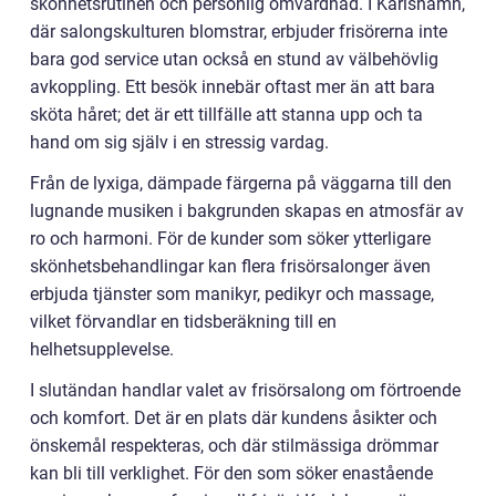
skönhetsrutinen och personlig omvårdnad. I Karlshamn,
där salongskulturen blomstrar, erbjuder frisörerna inte
bara god service utan också en stund av välbehövlig
avkoppling. Ett besök innebär oftast mer än att bara
sköta håret; det är ett tillfälle att stanna upp och ta
hand om sig själv i en stressig vardag.
Från de lyxiga, dämpade färgerna på väggarna till den
lugnande musiken i bakgrunden skapas en atmosfär av
ro och harmoni. För de kunder som söker ytterligare
skönhetsbehandlingar kan flera frisörsalonger även
erbjuda tjänster som manikyr, pedikyr och massage,
vilket förvandlar en tidsberäkning till en
helhetsupplevelse.
I slutändan handlar valet av frisörsalong om förtroende
och komfort. Det är en plats där kundens åsikter och
önskemål respekteras, och där stilmässiga drömmar
kan bli till verklighet. För den som söker enastående