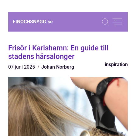
FINOCHSNYGG.
se
Frisör i Karlshamn: En guide till
stadens hårsalonger
inspiration
07 juni 2025
Johan Norberg