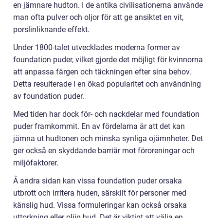
en jämnare hudton. I de antika civilisationerna använde
man ofta pulver och oljor för att ge ansiktet en vit,
porslinliknande effekt.
Under 1800-talet utvecklades moderna former av
foundation puder, vilket gjorde det möjligt för kvinnorna
att anpassa färgen och täckningen efter sina behov.
Detta resulterade i en ökad popularitet och användning
av foundation puder.
Med tiden har dock för- och nackdelar med foundation
puder framkommit. En av fördelarna är att det kan
jämna ut hudtonen och minska synliga ojämnheter. Det
ger också en skyddande barriär mot föroreningar och
miljöfaktorer.
Å andra sidan kan vissa foundation puder orsaka
utbrott och irritera huden, särskilt för personer med
känslig hud. Vissa formuleringar kan också orsaka
uttorkning eller oljig hud. Det är viktigt att välja en