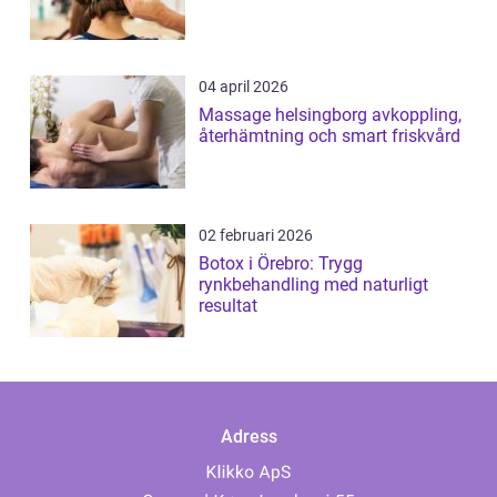
04 april 2026
Massage helsingborg avkoppling,
återhämtning och smart friskvård
02 februari 2026
Botox i Örebro: Trygg
rynkbehandling med naturligt
resultat
Adress