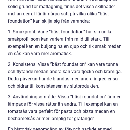
solid grund för matlagning, finns det vissa skillnader
mellan dem. Här är några sätt på vilka olika ”bäst
foundation” kan skilja sig från varandra:
1. Smakprofil: Varje ”bäst foundation” har sin unika
smakprofil som kan variera från mild till stark. Till
exempel kan en buljong ha en djup och rik smak medan
en sås kan vara mer aromatisk.
2. Konsistens: Vissa ”bäst foundation” kan vara tunna
och flytande medan andra kan vara tjocka och krämiga.
Detta påverkar hur de blandas med andra ingredienser
och bidrar till konsistensen av slutprodukten.
3. Användningsområde: Vissa ”bäst foundation” är mer
lämpade för vissa rätter än andra. Till exempel kan en
tomatsås vara perfekt för pasta och pizza medan en
béchamelsås är mer lämplig för gratänger.
En historisk genomgång av för- och nackdelar med