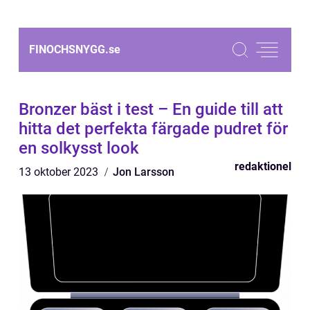
FINOCHSNYGG.
se
Bronzer bäst i test – En guide till att
hitta det perfekta färgade pudret för
en solkysst look
redaktionel
13 oktober 2023
Jon Larsson