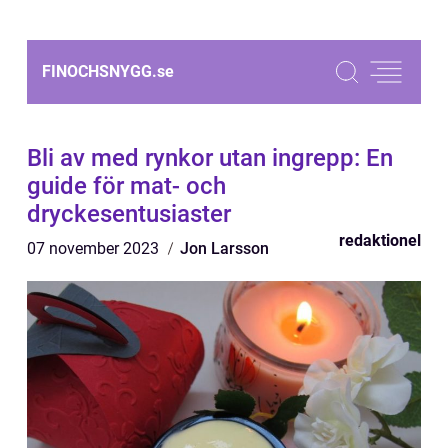
FINOCHSNYGG.
se
Bli av med rynkor utan ingrepp: En
guide för mat- och
dryckesentusiaster
redaktionel
07 november 2023
Jon Larsson