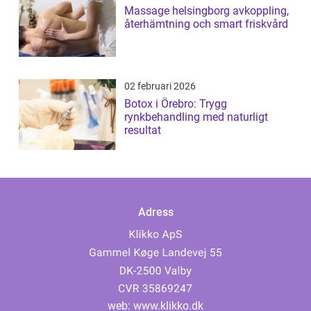
Massage helsingborg avkoppling,
återhämtning och smart friskvård
02 februari 2026
Botox i Örebro: Trygg
rynkbehandling med naturligt
resultat
Adress
web:
www.klikko.dk