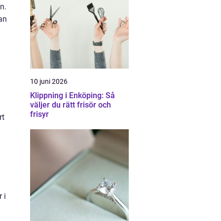
n.
an
10 juni 2026
Klippning i Enköping: Så
väljer du rätt frisör och
frisyr
rt
 i