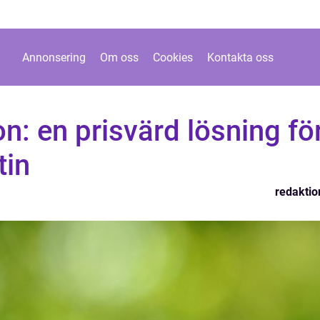
Annonsering
Om oss
Cookies
Kontakta oss
on: en prisvärd lösning fö
tin
redaktio