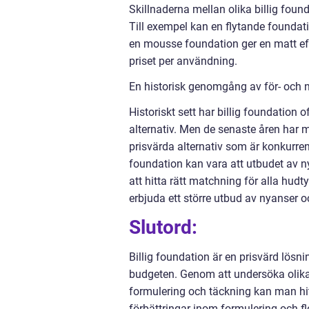
Skillnaderna mellan olika billig foun
Till exempel kan en flytande foundat
en mousse foundation ger en matt eff
priset per användning.
En historisk genomgång av för- och n
Historiskt sett har billig foundation o
alternativ. Men de senaste åren har 
prisvärda alternativ som är konkurre
foundation kan vara att utbudet av n
att hitta rätt matchning för alla hud
erbjuda ett större utbud av nyanser 
Slutord:
Billig foundation är en prisvärd lös
budgeten. Genom att undersöka olika t
formulering och täckning kan man hi
förbättringar inom formulering och fle