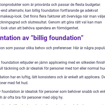
ationprodukter som är prisvärda och passar de flesta budgetar.
h-end alternativ, kan billig foundation fortfarande ge adekvat
makeup-look. Det finns flera faktorer att överväga när man välje
täckningsgrad och slutresultat. Genom att göra rätt val kan man
 look utan att behöva spendera en förmögenhet.
tation av ”billig foundation”
ation som passar olika behov och preferenser. Här är några popul
 foundation erbjuder en jämn applicering med en silkeslen finish
full täckning och är idealisk för personer med torr eller normal hu
on har en luftig, lätt konsistens och är enkelt att applicera. D
soner med fet hud.
 foundation är idealisk för personer som behöver snabb och en
h är ofta bra för personer med oljig hy.