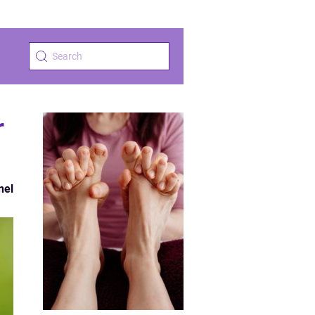
r
nel