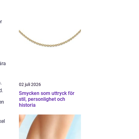
r
ära
.
02 juli 2026
d.
Smycken som uttryck för
stil, personlighet och
en
historia
kel