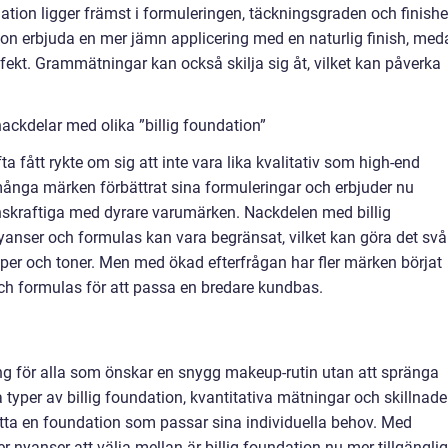
dation ligger främst i formuleringen, täckningsgraden och finishe
ion erbjuda en mer jämn applicering med en naturlig finish, med
ekt. Grammätningar kan också skilja sig åt, vilket kan påverka
ackdelar med olika ”billig foundation”
fta fått rykte om sig att inte vara lika kvalitativ som high-end
många märken förbättrat sina formuleringar och erbjuder nu
nskraftiga med dyrare varumärken. Nackdelen med billig
yanser och formulas kan vara begränsat, vilket kan göra det svå
typer och toner. Men med ökad efterfrågan har fler märken börjat
och formulas för att passa en bredare kundbas.
ning för alla som önskar en snygg makeup-rutin utan att spränga
yper av billig foundation, kvantitativa mätningar och skillnader
tta en foundation som passar sina individuella behov. Med
r nyanser att välja mellan är billig foundation nu mer tillgänglig