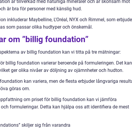
ation är tillverkad med naturliga mineraler och är skonsam mot
och är bra för personer med känslig hud.
on inkluderar Maybelline, L’Oréal, NYX och Rimmel, som erbjude
ulas som passar olika hudtyper och önskemål.
ar om ”billig foundation”
aspekterna av billig foundation kan vi titta på tre mätningar:
r billig foundation varierar beroende på formuleringen. Det kan
g, vilket ger olika nivåer av döljning av ojämnheter och hudton.
 foundation kan variera, men de flesta erbjuder långvariga result
ehöva göras om.
 uppfattning om priset för billig foundation kan vi jämföra
och formuleringar. Detta kan hjälpa oss att identifiera de mest
ndations” skiljer sig från varandra