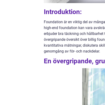
Introduktion:
Foundation är en viktig del av mång
high-end foundation kan vara avskräc
erbjuder bra täckning och hållbarhet t
övergripande översikt över billig fo
kvantitativa mätningar, diskutera ski
genomgång av för- och nackdelar.
En övergripande, grun