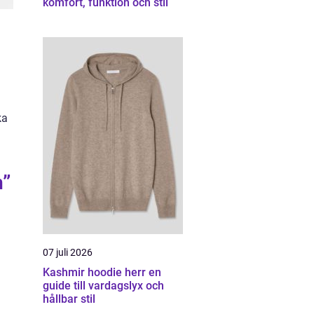
komfort, funktion och stil
ka
n”
07 juli 2026
Kashmir hoodie herr en
guide till vardagslyx och
hållbar stil