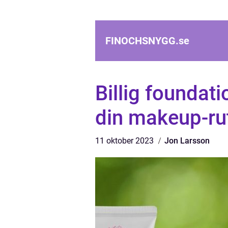
FINOCHSNYGG.
se
Billig foundati
din makeup-ru
11 oktober 2023
Jon Larsson