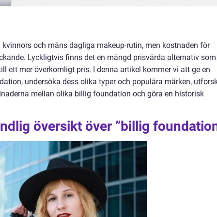
a kvinnors och mäns dagliga makeup-rutin, men kostnaden för
kande. Lyckligtvis finns det en mängd prisvärda alternativ som
ill ett mer överkomligt pris. I denna artikel kommer vi att ge en
undation, undersöka dess olika typer och populära märken, utfors
llnaderna mellan olika billig foundation och göra en historisk
dlig översikt över ”billig foundatio