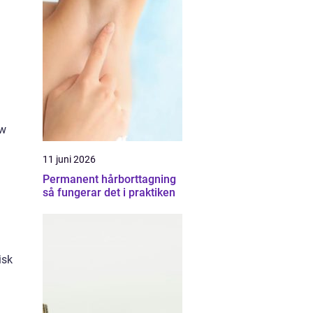
ow
11 juni 2026
Permanent hårborttagning
så fungerar det i praktiken
isk