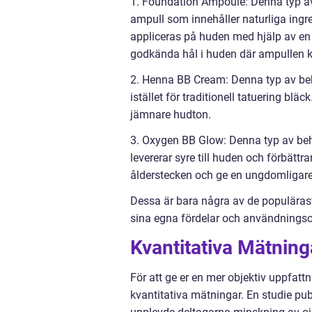
1. Foundation Ampoule: Denna typ av
ampull som innehåller naturliga ing
appliceras på huden med hjälp av en s
godkända hål i huden där ampullen k
2. Henna BB Cream: Denna typ av be
istället för traditionell tatuering b
jämnare hudton.
3. Oxygen BB Glow: Denna typ av be
levererar syre till huden och förbättr
ålderstecken och ge en ungdomligare
Dessa är bara några av de populärast
sina egna fördelar och användnings
Kvantitativa Mätnin
För att ge er en mer objektiv uppfatt
kvantitativa mätningar. En studie publ