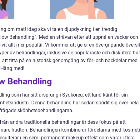
ing om mat! Idag ska vi ta en djupdykning i en trendig
ow Behandling”. Med en strävan efter att uppnå en vacker och
vit allt mer populär. Vi kommer att ge er en övergripande översi
yper av behandlingar, inklusive de populäraste och diskutera hur
i att titta på en historisk genomgång av för- och nackdelar med
. Häng med!
ow Behandling
ng som har sitt ursprung i Sydkorea, ett land känt för sin
hetsindustri. Denna behandling har sedan spridit sig över hela
erfrågade skönhetsbehandlingarna.
rån andra traditionella behandlingar är dess fokus på att
ämnare hudton. Behandlingen kombinerar fördelarna med kosmet
resulterar i en semi-permanent makeup-effekt som varar i flera