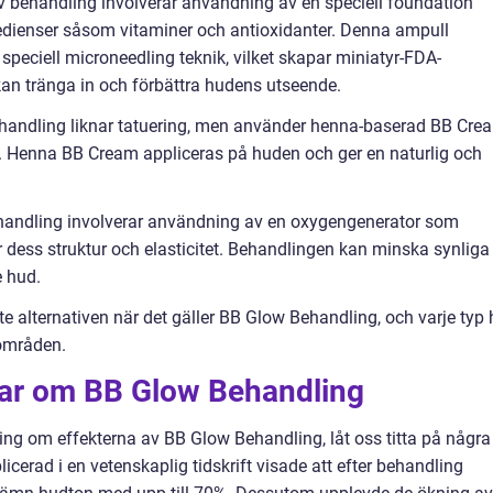
 behandling involverar användning av en speciell foundation
redienser såsom vitaminer och antioxidanter. Denna ampull
peciell microneedling teknik, vilket skapar miniatyr-FDA-
an tränga in och förbättra hudens utseende.
handling liknar tatuering, men använder henna-baserad BB Cre
läck. Henna BB Cream appliceras på huden och ger en naturlig och
handling involverar användning av en oxygengenerator som
ar dess struktur och elasticitet. Behandlingen kan minska synliga
 hud.
e alternativen när det gäller BB Glow Behandling, och varje typ 
områden.
gar om BB Glow Behandling
ning om effekterna av BB Glow Behandling, låt oss titta på några
icerad i en vetenskaplig tidskrift visade att efter behandling