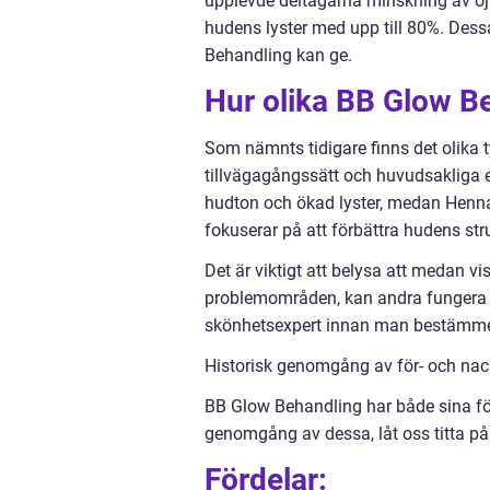
upplevde deltagarna minskning av o
hudens lyster med upp till 80%. Des
Behandling kan ge.
Hur olika BB Glow Beh
Som nämnts tidigare finns det olika t
tillvägagångssätt och huvudsakliga 
hudton och ökad lyster, medan Henna
fokuserar på att förbättra hudens st
Det är viktigt att belysa att medan v
problemområden, kan andra fungera bät
skönhetsexpert innan man bestämmer 
Historisk genomgång av för- och na
BB Glow Behandling har både sina för
genomgång av dessa, låt oss titta p
Fördelar: