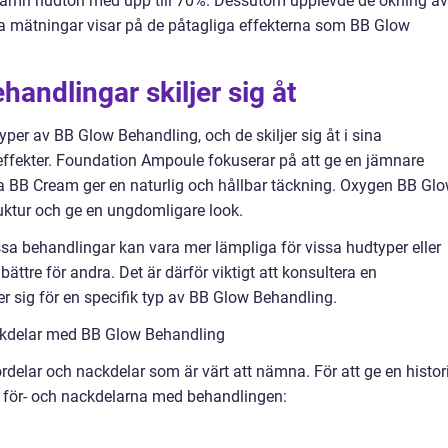
jämn hudton med upp till 70%. Dessutom upplevde de ökning av
sa mätningar visar på de påtagliga effekterna som BB Glow
andlingar skiljer sig åt
yper av BB Glow Behandling, och de skiljer sig åt i sina
effekter. Foundation Ampoule fokuserar på att ge en jämnare
 BB Cream ger en naturlig och hållbar täckning. Oxygen BB Gl
ruktur och ge en ungdomligare look.
issa behandlingar kan vara mer lämpliga för vissa hudtyper eller
tre för andra. Det är därför viktigt att konsultera en
sig för en specifik typ av BB Glow Behandling.
ckdelar med BB Glow Behandling
delar och nackdelar som är värt att nämna. För att ge en histor
å för- och nackdelarna med behandlingen: